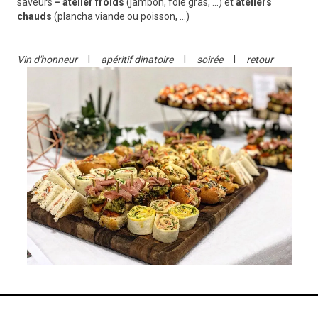
saveurs
− atelier froids
(jambon, foie gras, ...) et
ateliers
chauds
(plancha viande ou poisson, ...)
Vin d'honneur
Ι
apéritif dinatoire
Ι
soirée
Ι
retour