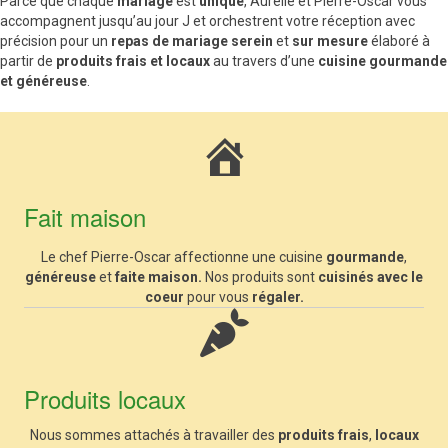
Parce que chaque
mariage
est
unique
, Aurélie et Pierre-Oscar vous
accompagnent jusqu’au jour J et orchestrent votre réception avec
précision pour un
repas de
mariage serein
et
sur mesure
élaboré à
partir de
produits frais et locaux
au travers d’une
cuisine gourmande
et généreuse
.
Fait maison
Le chef Pierre-Oscar affectionne une cuisine
gourmande
,
généreuse
et
faite maison.
Nos produits sont
cuisinés avec le
coeur
pour vous
régaler.
Produits locaux
Nous sommes attachés à travailler des
produits frais
,
locaux