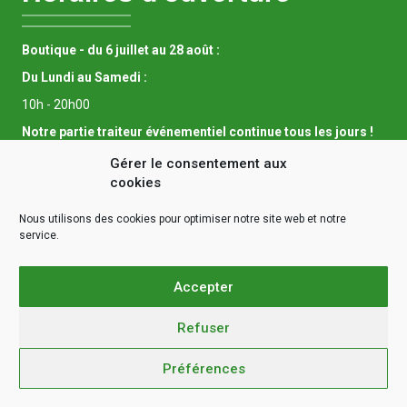
Boutique - du 6 juillet au 28 août :
Du Lundi au Samedi :
10h - 20h00
Notre partie traiteur événementiel continue tous les jours !
Liens utiles
Gérer le consentement aux
cookies
Accueil
Nous utilisons des cookies pour optimiser notre site web et notre
service.
La boutique
Mentions légales
Accepter
Conditions générales de vente
Politique de confidentialité
Refuser
Préférences
@copyright 2021 - DBA traiteur - Tous droits réservés - Siret:
89015502100011 - Réalisation:
Mavisibilité.fr